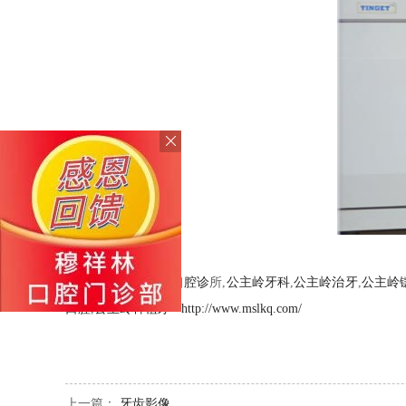
相关链接：
公主岭口腔诊
所,
公主岭牙科
,
公主岭治牙
,
公主岭
口腔
,
公主岭种植牙
http://www.mslkq.com/
上一篇：
牙齿影像