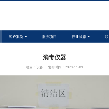
客户案例
服务项目
行业状态
联
消毒仪器
栏目：设备
发布时间：2020-11-09