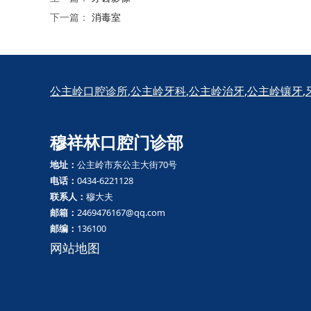
下一篇：
消毒室
公主岭口腔诊所
,
公主岭牙科
,
公主岭治牙
,
公主岭镶牙
,
穆祥林口腔门诊部
地址
：
公主岭市东公主大街70号
电话：
0434-6221128
联系人：
穆大夫
邮箱：
2469476167@qq.com
邮编：
136100
网站地图