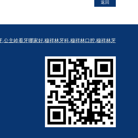
返回
牙
,
公主岭看牙哪家好
,
穆祥林牙科
,
穆祥林口腔
,
穆祥林牙