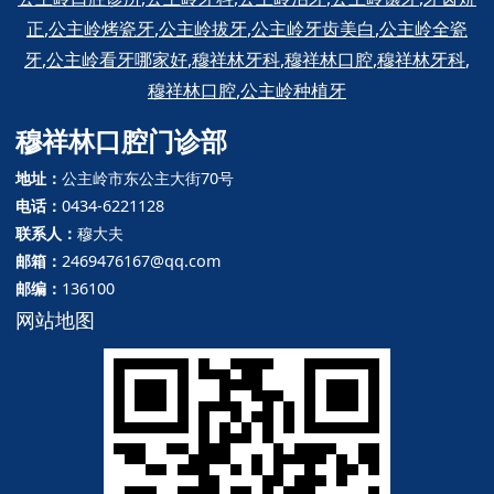
正
,
公主岭烤瓷牙
,
公主岭拔牙
,
公主岭牙齿美白
,
公主岭全瓷
牙
,
公主岭看牙哪家好
,
穆祥林牙科
,
穆祥林口腔
,
穆祥林牙科
,
穆祥林口腔
,
公主岭种植牙
穆祥林口腔门诊部
地址
：
公主岭市东公主大街70号
电话：
0434-6221128
联系人：
穆大夫
邮箱：
2469476167@qq.com
邮编：
136100
网站地图