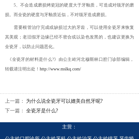
5
、不会造成磨损烤瓷冠的硬度大于牙釉质，可造成对颌牙的磨
损。而全瓷的硬度与牙釉质近似，不对颌牙造成磨损。
需要根管治疗完成或缺损过大的牙齿，可以使用全瓷牙来恢复
其美观；老旧假牙边缘已经不密合或以染色发黑的，也建议更换为
全瓷牙，以防止问题恶化。
《全瓷牙的材料是什么
?
》由公主岭河北穆斯林口腔门诊部编辑，
转载请注明出处！
http://www.mslkq.com/
上一篇：
为什么说全瓷牙可以媲美自然牙呢?
下一篇：
全瓷牙是什么?
主营：
公主岭口腔诊所
,
公主岭牙科
,
公主岭治牙
,
公主岭镶牙
,
牙齿矫