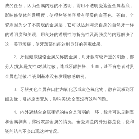
成的任务，因为金属内冠的不透明，需用不透明瓷遮盖金属基底，
影响修复体的透明度，使得烤瓷美容后有明显的白垩色、苍白。全
瓷则因为少了不美观的金属层，它可以达到与您自身的自然牙一样
的透明度和美观。用良好的透明性与折光性及高强度的内冠解决了
这一美容顽症，使牙颈部也能达到良好的美观效果。
2
、牙龈健康镍铬金属又称贱金属，对牙龈有较严重的刺激，部
分人
尤其是女性
对其过敏，造成牙龈肿胀、出血，甚至有患者对贵
(
)
金属也过敏
全瓷则基本没有发现敏感病例。
;
3
、牙龈变色金属在口腔内氧化形成灰色氧化物，散在沉积到牙
龈边缘，引起原因变灰，影响美观
全瓷没有这种问题。
;
4
、内外冠结合金属和瓷的结合是薄弱的一环，经常可以见到瓷
和金属剥离，露出灰黑金属的情况。全瓷则是内外冠都是瓷，瓷和
瓷的结合不会出现这种情况。